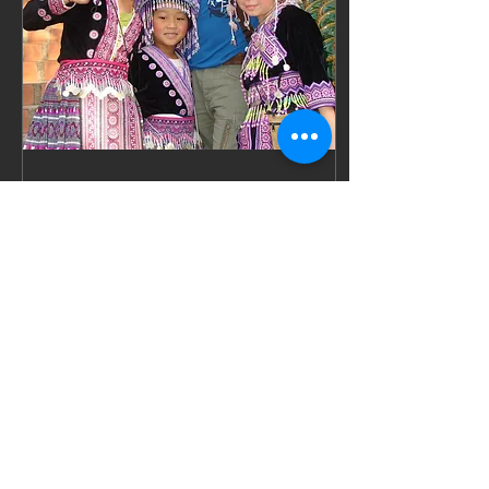
30 déc. 2017
∙
1
min
Maître de lieu Deen,
masseur diplômé de
Wat Pho
Mon dernier voyage
inoubliable en Thaïlande,
était en janvier 2013 C’était
un sublime moment entre
amis et famille,
malheureusement, ...
39
0