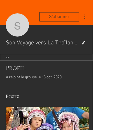
Plus d'actions
S'abonner
Son Voyage vers La Tha
Écrivain
Son Voyage vers La Thaïlande, son pays natale
Profil
A rejoint le groupe le : 3 oct. 2020
Posts