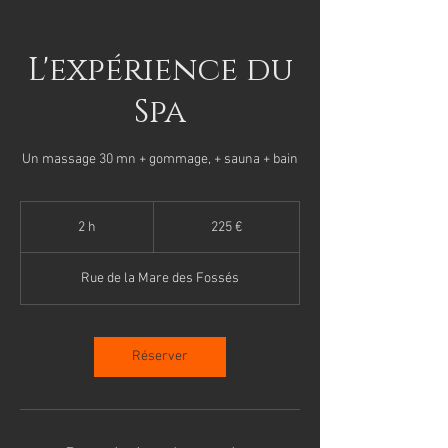
L'expérience du
Spa
Un massage 30 mn + gommage, + sauna + bain
225
euros
2 h
2
225 €
h
Rue de la Mare des Fossés
Réserver