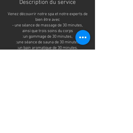
Description du service
Venez découvrir notre spa et notre experts de
bien être avec
- une séance de massage de 30 minutes,
ainsi que trois soins du corps
:un gommage de 30 minutes,
:une séance de sauna de 30 minutes
:un bain aromatique de 30 minutes.
Coordonnées
Suite Privée : Espace Raffiné Prestations de
Massage et de Relaxation - Spa, Rue de la Mare
des Fossés, Ailly, France
+ 06 21 39 03 77
suiteprivee.contact@gmail.com