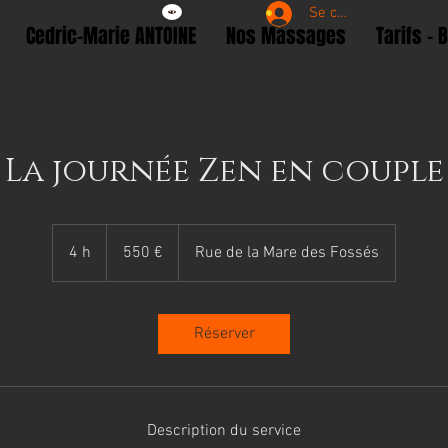
Se connecter
Cedric-Marie ANTOINE
Nos Massages
Tarifs - 
La journée Zen en couple
550
euros
4 h
4
550 €
Rue de la Mare des Fossés
h
Réserver
Description du service