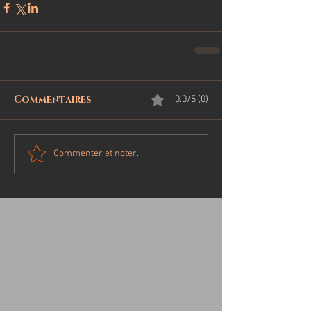
Commentaires
0.0/5 (0)
Commenter et noter...