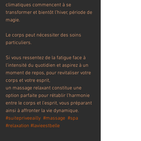
climatiques commencent à se 
transformer et bientôt l’hiver, période de 
magie.
Le corps peut nécessiter des soins 
particuliers.
Si vous ressentez de la fatigue face à 
l'intensité du quotidien et aspirez à un 
moment de repos, pour revitaliser votre 
corps et votre esprit,
un massage relaxant constitue une 
option parfaite pour rétablir l'harmonie 
entre le corps et l'esprit, vous préparant 
ainsi à affronter la vie dynamique.  
#suitepriveeailly
#massage
#spa
#relaxation
#lavieestbelle