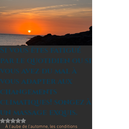
Si vous êtes fatigué
par le quotidien ou si
vous avez du mal à
vous adapter aux
changements
climatiques! songez à
un massage exquis.
Noté NaN étoiles sur 5.
À l'aube de l'automne, les conditions 