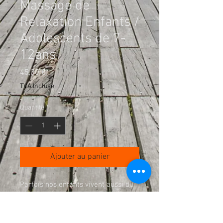
Massage de
Relaxation Enfants /
Adolescents de 7-
12ans
Prix
45,00 €
TVA Incluse
Quantité
*
Ajouter au panier
Parfois nos enfants vivent aussi du
stress, des angoisses et des
tensions, tout comme pour les
adultes.