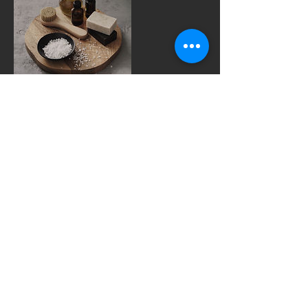
Coordonnées
Suite Privée : Espace Raffiné Prestations de
Massage et de Relaxation - Spa, Rue de la Mare
des Fossés, Ailly, France
+ 06 21 39 03 77
suiteprivee.contact@gmail.com