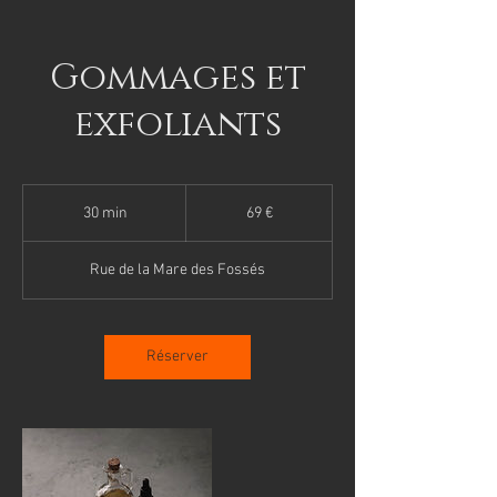
Gommages et
exfoliants
69
euros
30 min
3
69 €
0
m
Rue de la Mare des Fossés
i
n
Réserver